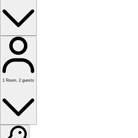
1
Room
,
2
guests