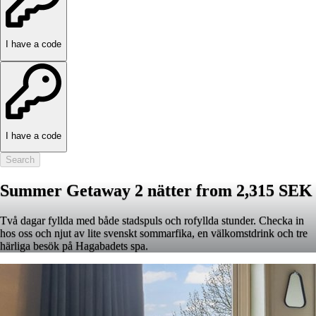
I have a code
I have a code
Search
Summer Getaway 2 nätter from 2,315 SEK
Två dagar fyllda med både stadspuls och rofyllda stunder. Checka in
hos oss och njut av lite svenskt sommarfika, en välkomstdrink och tre
härliga besök på Hagabadets spa.